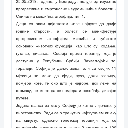
25.05.2019. године, у Београду. Болује од изузетно
прогресивне и смртоносне неуромишићне болести -
Спинална мишићна атрофија, тип 1.
Дјеца са овом дијагнозом живе најдуже до двије
године старости, а болест се манифестује
прогресивном атрофијом мишића и губитком
основних животних функција, као што су: ходање,
гутање, дисање... Софија прима терапију која је
доступна у Републици Србији. Захваљујући тој
терапији, Софија је данас жива, али са својих 11
мјесеци не може да сједи, пуза, држи главицу,
помјера ноге, те оно што је најгоре, док лежи на
стомаку, не може да се помјера и ослобађа дисајне
путеве.
Једина шанса за малу Софију је хитно лијечење у
иностранству. Ради се о тренутно најскупљем лијеку
на свијету, односно генетској терапији која се
примјењује једнократно и кошта 2 милиона и 100