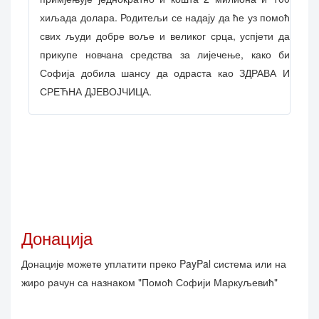
хиљада долара. Родитељи се надају да ће уз помоћ
свих људи добре воље и великог срца, успјети да
прикупе новчана средства за лијечење, како би
Софија добила шансу да одраста као ЗДРАВА И
СРЕЋНА ДЈЕВОЈЧИЦА.
Донација
Донације можете уплатити преко PayPal система или на
жиро рачун са назнаком
"Помоћ Софији Маркуљевић"